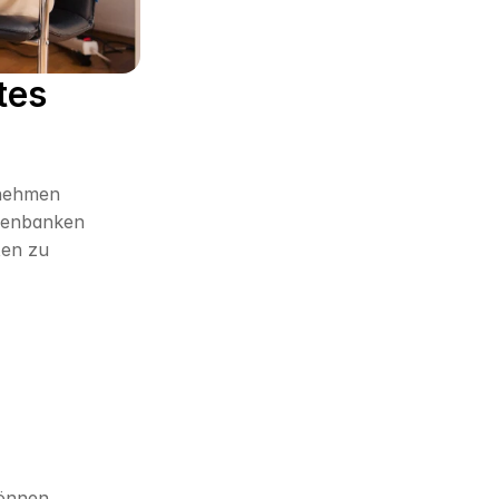
es 
nehmen 
tenbanken 
en zu 
önnen 