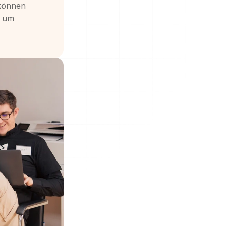
können 
 um 