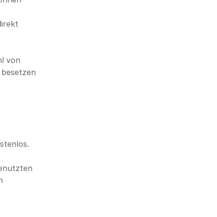
rekt 
l von 
 besetzen 
tenlos. 
enutzten 
 