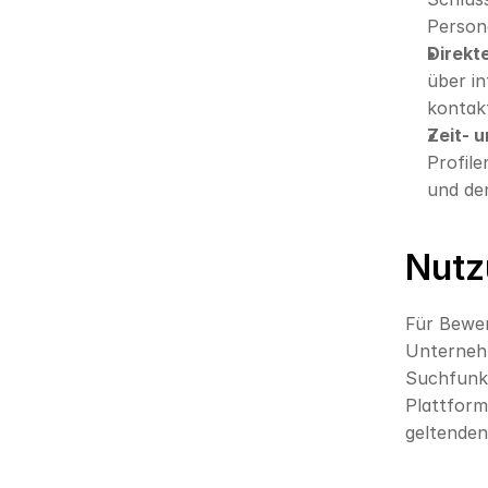
Person
Direkt
über in
kontakt
Zeit- 
Profile
und den
Nutz
Für Bewer
Unternehm
Suchfunkt
Plattform
geltende