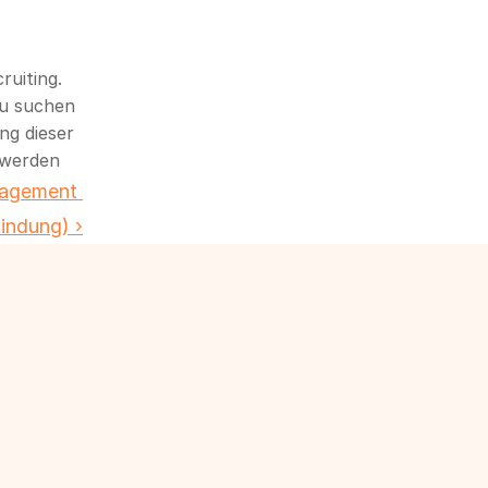
iting. 
u suchen 
g dieser 
 werden
agement 
bindung) ›