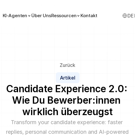
Select 
KI-Agenten
Über Uns
Ressourcen
Kontakt
DE
Zurück
Artikel
Candidate Experience 2.0: 
Wie Du Bewerber:innen 
wirklich überzeugst
Transform your candidate experience: faster 
replies, personal communication and AI-powered 