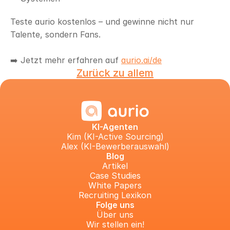
Teste aurio kostenlos – und gewinne nicht nur 
Talente, sondern Fans.
➡️ Jetzt mehr erfahren auf 
aurio.ai/de
Zurück zu allem
KI-Agenten
Kim (KI-Active Sourcing)
Alex (KI-Bewerberauswahl)
Blog
Artikel
Case Studies
White Papers
Recruiting Lexikon
Folge uns
Über uns
Wir stellen ein!